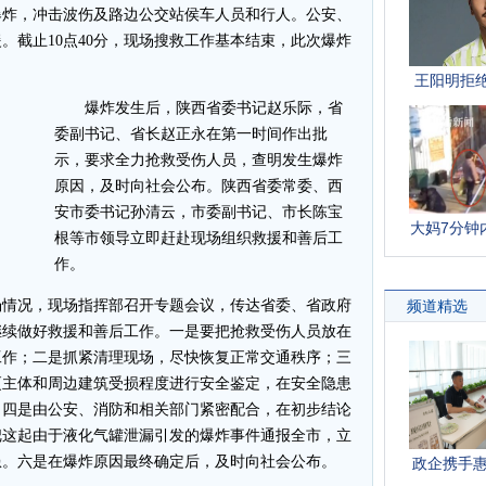
爆炸，冲击波伤及路边公交站侯车人员和行人。公安、
。截止10点40分，现场搜救工作基本结束，此次爆炸
爆炸发生后，陕西省委书记赵乐际，省
委副书记、省长赵正永在第一时间作出批
示，要求全力抢救受伤人员，查明发生爆炸
原因，及时向社会公布。陕西省委常委、西
安市委书记孙清云，市委副书记、市长陈宝
根等市领导立即赶赴现场组织救援和善后工
作。
情况，现场指挥部召开专题会议，传达省委、省政府
继续做好救援和善后工作。一是要把抢救受伤人员放在
工作；二是抓紧清理现场，尽快恢复正常交通秩序；三
厦主体和周边建筑受损程度进行安全鉴定，在安全隐患
。四是由公安、消防和相关部门紧密配合，在初步结论
把这起由于液化气罐泄漏引发的爆炸事件通报全市，立
患。六是在爆炸原因最终确定后，及时向社会公布。