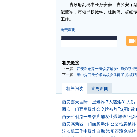
省政府副秘书长孙安会，省公安厅副
记董军，市领导杨殿钟、杜航伟、赵红
工作。
免责声明
-
-
相关链接
上一篇：
西安科创路一餐饮店铺发生爆炸致4死
下一篇：
黑中介开天价求名校女生卵子 必须双眼
相关阅读
青岛新闻
·
西安嘉天国际一层爆炸 7人遇难31人伤
·
西安一门面房爆炸公交牌被炸飞(图) 致4
·
西安科创路一餐饮店铺发生爆炸致4死2
·
西安高新区一门面房爆炸 公交站牌被炸飞
·
洗衣机工作中爆炸自燃 浓烟滚滚烧成铁架