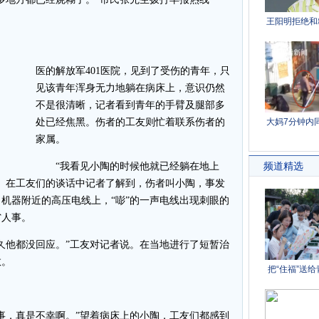
医的解放军401医院，见到了受伤的青年，只
见该青年浑身无力地躺在病床上，意识仍然
不是很清晰，记者看到青年的手臂及腿部多
处已经焦黑。伤者的工友则忙着联系伤者的
家属。
“我看见小陶的时候他就已经躺在地上
。在工友们的谈话中记者了解到，伤者叫小陶，事发
机器附近的高压电线上，“嘭”的一声电线出现刺眼的
省人事。
他都没回应。”工友对记者说。在当地进行了短暂治
救。
，真是不幸啊。”望着病床上的小陶，工友们都感到