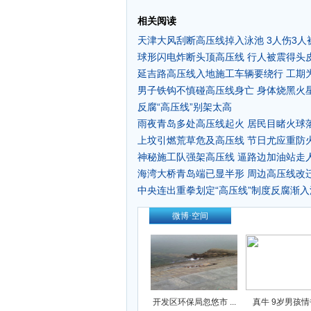
相关阅读
天津大风刮断高压线掉入泳池 3人伤3人
球形闪电炸断头顶高压线 行人被震得头
延吉路高压线入地施工车辆要绕行 工期为
男子铁钩不慎碰高压线身亡 身体烧黑火
反腐“高压线”别架太高
雨夜青岛多处高压线起火 居民目睹火球
上坟引燃荒草危及高压线 节日尤应重防火
神秘施工队强架高压线 逼路边加油站走人
海湾大桥青岛端已显半形 周边高压线改迁
中央连出重拳划定“高压线”制度反腐渐