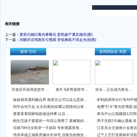
-
相关链接
上一篇：
黄奕闪婚闪离内幕曝光 姜凯破产遭其抛弃(图)
下一篇：
刘晓庆试驾跑车引围观 穿低胸装不惧走光(组图)