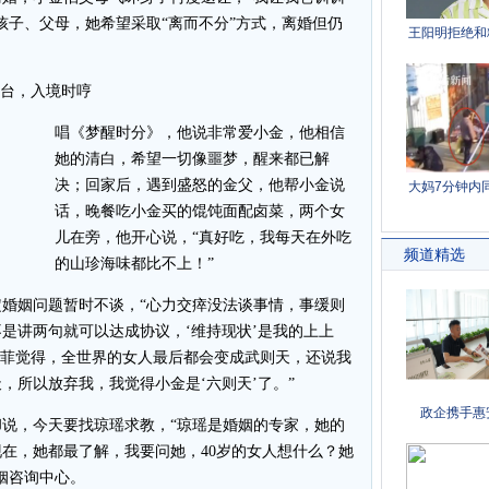
孩子、父母，她希望采取“离而不分”方式，离婚但仍
台，入境时哼
唱《梦醒时分》，他说非常爱小金，他相信
她的清白，希望一切像噩梦，醒来都已解
决；回家后，遇到盛怒的金父，他帮小金说
话，晚餐吃小金买的馄饨面配卤菜，两个女
儿在旁，他开心说，“真好吃，我每天在外吃
的山珍海味都比不上！”
姻问题暂时不谈，“心力交瘁没法谈事情，事缓则
是讲两句就可以达成协议，‘维持现状’是我的上上
张菲觉得，全世界的女人最后都会变成武则天，还说我
，所以放弃我，我觉得小金是‘六则天’了。”
，今天要找琼瑶求教，“琼瑶是婚姻的专家，她的
在，她都最了解，我要问她，40岁的女人想什么？她
姻咨询中心。