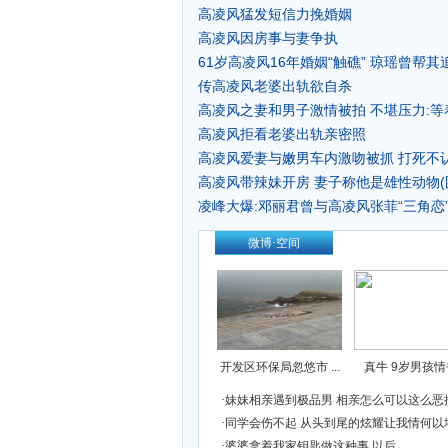
高凌风猛发短信力挽婚姻
高凌风因房事与妻争执
61岁高凌风16年婚姻“触礁” 琼瑶曾帮
传高凌风老婆出轨欲自杀
高凌风之妻和男子激情被拍 不堪压力:等
高凌风拒看老婆出轨亲密照
高凌风爱妻与嫩男车内激吻被抓 打死不认
高凌风带辣妹开房 妻子称他是雄性动物(
凌峰大爆:邓丽君曾与高凌风张菲“三角恋”