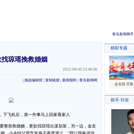
青岛新闻网手
欲找琼瑶挽救婚姻
2011-09-30 13:46:36
|
挑战编辑部
|
复制链接
|
新闻报料
|
青岛新闻网
，下飞机后，第一件事马上回家看家人
示要整形救婚姻，更欲找琼瑶出谋划策，另一边，金友
婚，小金怕父母气坏身子再度退让，“我让我爸训训