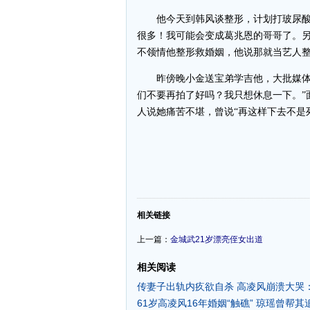
他今天到韩风谈整形，计划打玻尿酸、
很多！我可能会变成葛兆恩的哥哥了。另
不领情他整形救婚姻，他说那就当艺人
昨傍晚小金送宝弟学吉他，大批媒体跟
们不要再拍了好吗？我只想休息一下。”
人说她痛苦不堪，曾说“再这样下去不是
-
相关链接
上一篇：
金城武21岁漂亮侄女出道
相关阅读
传妻子出轨内疚欲自杀 高凌风崩溃大哭
61岁高凌风16年婚姻“触礁” 琼瑶曾帮