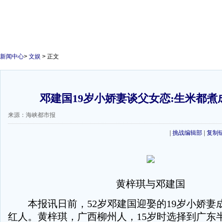
新闻中心
>
文娱
> 正文
邓建国19岁小娇妻谈父女恋:生米都煮
来源：海峡都市报
|
挑战编辑部
|
复制
黄梓琪与邓建国
本报讯日前，52岁邓建国迎娶的19岁小娇妻
红人。黄梓琪，广西柳州人，15岁时选择到广东