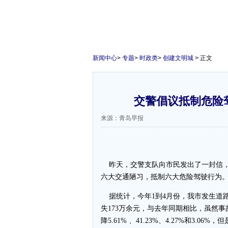
新闻中心
>
专题
>
时政类
>
创建文明城
> 正文
交警倡议抵制危险
来源：青岛早报
昨天，交警支队向市民发出了一封信，
六大交通陋习，抵制六大危险驾驶行为
据统计，今年1到4月份，我市发生道路交
失173万余元，与去年同期相比，虽然
降5.61% 、41.23%、4.27%和3.0