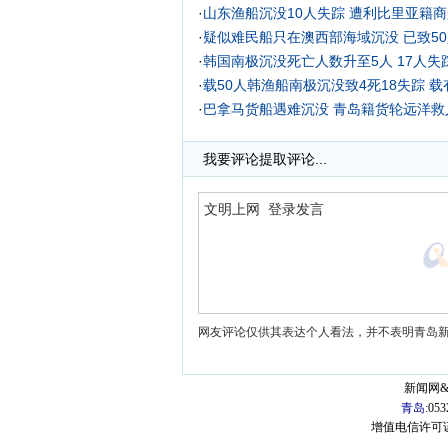
·
山东渔船沉没10人失踪 遭利比里亚籍
·
疑似难民船只在澳西部海域沉没 已致5
·
韩国南极沉没死亡人数升至5人 17人失
·
载50人韩渔船南极沉没致4死18失踪 
·
巴拿马货船遇难沉没 青岛籍货轮远洋救人
·
威海大风卷走9艘渔船5艘沉没 疑人为
我要评论
提取评论...
网友评论仅供其表达个人看法，并不表明青岛