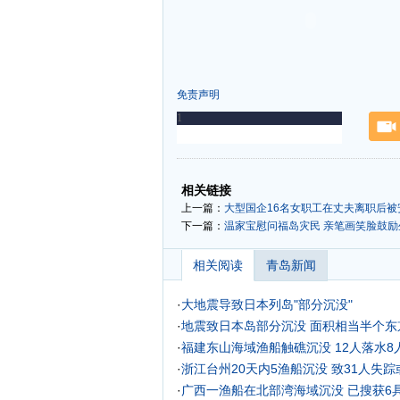
免责声明
-
-
相关链接
上一篇：
大型国企16名女职工在丈夫离职后被
下一篇：
温家宝慰问福岛灾民 亲笔画笑脸鼓励生
相关阅读
青岛新闻
·
大地震导致日本列岛"部分沉没"
·
地震致日本岛部分沉没 面积相当半个东京
·
福建东山海域渔船触礁沉没 12人落水8
·
浙江台州20天内5渔船沉没 致31人失
·
广西一渔船在北部湾海域沉没 已搜获6