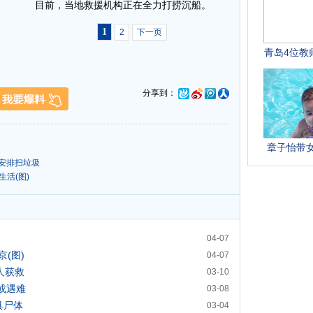
目前，当地救援机构正在全力打捞沉船。
1
2
下一页
分享到：
安排扫垃圾
活(图)
04-07
(图)
04-07
人获救
03-10
踪或遇难
03-08
具尸体
03-04