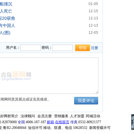
商船撞沉
01-05
0人死亡
12-15
踪20获救
12-13
载有中国人
12-13
(图)
12-05
砍断缆绳
11-03
用户名：
密码：
注册
新闻网同意其观点或证实其描述。