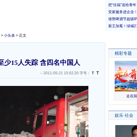
>
小头条
> 正文
少15人失踪 含四名中国人
T
--
2011-05-21 15:02:20 字号：
T