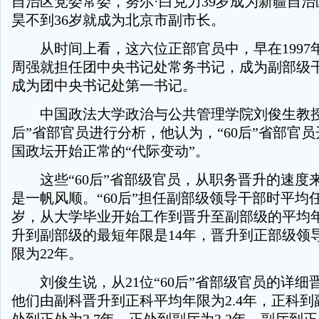
自治区党委常委，努尔·白克力39岁成为新疆自
昊不到36岁就成为北京市副市长。
从时间上看，这六位正部官员中，早在1997年1
周强就担任团中央书记处常务书记，成为副部级干部
成为团中央书记处第一书记。
中国政法大学政治与公共管理学院刘俊生教授曾
后”省部官员进行分析，他认为，“60后”省部官
国政坛开始正常的“代际变动”。
这些“60后”省部级官员，从职务晋升的速度
是一帆风顺。“60后”担任副部级领导干部时平均任
岁，从大学毕业开始工作到晋升至副部级的平均年限
升到副部级的最短年限是14年，晋升到正部级领
限为22年。
刘俊生说，从21位“60后”省部级官员的详细
他们由副科晋升到正科平均年限为2.4年，正科到副