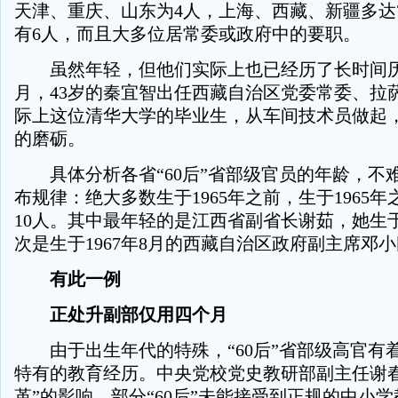
天津、重庆、山东为4人，上海、西藏、新疆多达
有6人，而且大多位居常委或政府中的要职。
虽然年轻，但他们实际上也已经历了长时间历练
月，43岁的秦宜智出任西藏自治区党委常委、拉
际上这位清华大学的毕业生，从车间技术员做起，
的磨砺。
具体分析各省“60后”省部级官员的年龄，不
布规律：绝大多数生于1965年之前，生于1965
10人。其中最年轻的是江西省副省长谢茹，她生于1
次是生于1967年8月的西藏自治区政府副主席邓
有此一例
正处升副部仅用四个月
由于出生年代的特殊，“60后”省部级高官有
特有的教育经历。中央党校党史教研部副主任谢春
革”的影响，部分“60后”未能接受到正规的中小