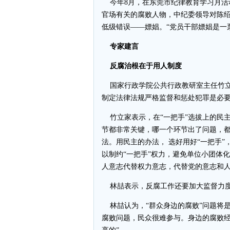
今年8月，在东莞市纪律教育学习月活
官场有关的腐败人物，中纪委领导对陈
低级错误——嫖娼。“党员干部嫖娼是一
专家建言
反腐治根在于用人制度
国家行政学院公共行政教研室主任竹立
制定法律法规严格监督和惩处犯罪是必
竹立家表示，在“一把手”选拔上的民主
节都非常关键，哪一个环节出了问题，
法。用民主的办法， 选好用好“一把手
以制约“一把手”权力，避免单位小团体化
人意志代替权力意志，代替党的意志和
林喆表示，反腐工作还要加大监督力度
林喆认为，“群众身边的腐败”问题将是
腐败问题，民众很难参与。身边的腐败