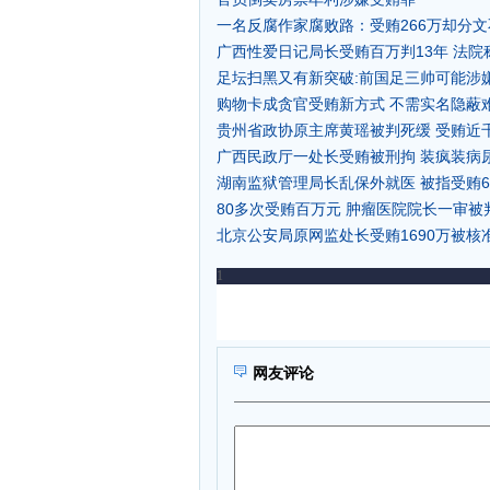
一名反腐作家腐败路：受贿266万却分
广西性爱日记局长受贿百万判13年 法院
足坛扫黑又有新突破:前国足三帅可能涉
购物卡成贪官受贿新方式 不需实名隐蔽
贵州省政协原主席黄瑶被判死缓 受贿近千
广西民政厅一处长受贿被刑拘 装疯装病
湖南监狱管理局长乱保外就医 被指受贿6
80多次受贿百万元 肿瘤医院院长一审被
北京公安局原网监处长受贿1690万被核
网友评论
1