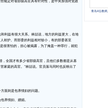
这些规定对省部级高官具有针对性，是中央加强对党政
和利益有很大关系。林喆说，地方的利益更大，在地
有人袒护。而部委的利益相对较小，有的部委甚至
心是很害怕的，担心被揭露，为了掩盖一种罪行，就犯
惜，全国才有多少省部级高官，且他们多数都是从基
苦家庭的高官。”林喆说。官员落马同时也反映出了
方面则是包养情妇的问题。
包养情妇、嫖娼。