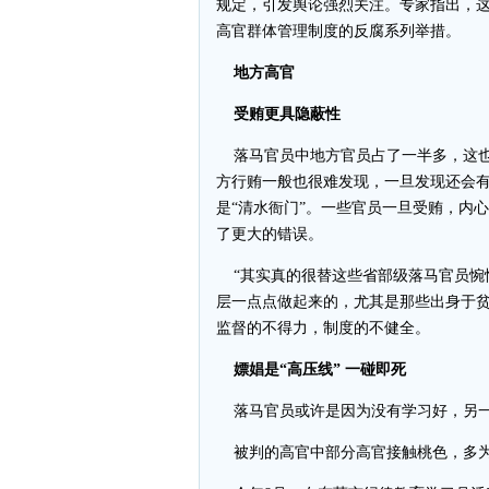
规定，引发舆论强烈关注。专家指出，
高官群体管理制度的反腐系列举措。
地方高官
受贿更具隐蔽性
落马官员中地方官员占了一半多，这也
方行贿一般也很难发现，一旦发现还会
是“清水衙门”。一些官员一旦受贿，内
了更大的错误。
“其实真的很替这些省部级落马官员惋
层一点点做起来的，尤其是那些出身于贫
监督的不得力，制度的不健全。
嫖娼是“高压线” 一碰即死
落马官员或许是因为没有学习好，另一
被判的高官中部分高官接触桃色，多为