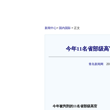
新闻中心
>
国内国际
> 正文
今年11名省部级高
1
青岛新闻网
201
今年被判刑的11名省部级高官