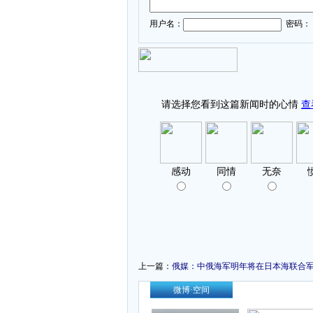
用户名：
密码：
上一篇：
俄媒：中俄海军明年将在日本海联合军