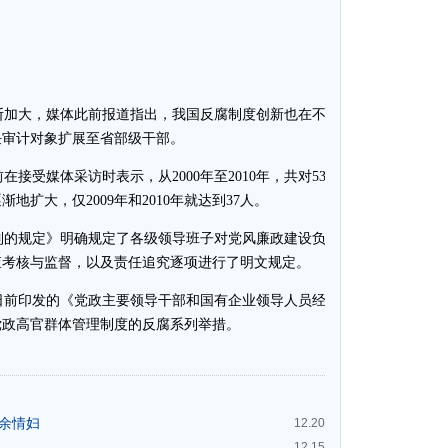
加大，媒体此前报道指出，我国反腐制度创新也在不
任审计对象扩展至省部级干部。
受媒体采访时表示，从2000年至2010年，共对53
扩大，仅2009年和2010年就达到37人。
的规定》明确规定了各级领导班子对党风廉政建设负
查考核与监督，以及责任追究逐项进行了明文规定。
前印发的《党政主要领导干部和国有企业领导人员经
党政高官群体管理制度的反腐系列举措。
0余情妇
12.20
12.15