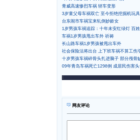
青威高速惨烈车祸 轿车变形
3岁童父母车祸双亡 至今拒绝挖掘机玩具(
台东闹市车祸宝来轧倒妙龄女
1岁男孩车祸追踪：十年未安红绿灯 百
车祸1岁男孩甩出车外 祈祷
长山路车祸1岁男孩被甩出车外
社会保险法将出台 上下班车祸不算工伤
十岁男孩车祸碎骨头扎进脑子 部分颅骨
09年青岛车祸死亡1298例 成居民伤害
网友评论
1