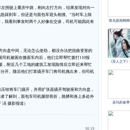
左拐驶上重庆中路，刚向左打方向，结果发现对向一
急踩刹车，但还是与面包车迎头相撞。“当时车上除
客，我看到事发时两个人好像在交谈，司机可能因此有
方向盘中间，无论怎么使劲，都没办法把扭曲变形的
现司机被困在微面车内后，他们立即帮忙拨打110报
救援，附近几个工地的建筑工发现险情后立即赶来帮忙
车分开。随后他们打算撬开车门将司机拽出来，但司机
压钳将车门撬开，并用扩张器撬开驾驶座和方向盘，
记者了解到，面包车司机腿部骨折，胳膊和身上多处外
于 滈 摄影报道）
06.19