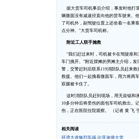
据大货车司机事后介绍，事发时他打算
辆微面没有减速径直向他的货车驶来。他
了司机外，副驾驶位置上还坐着一名乘
点分神。”大货车司机称。
附近工人联手施救
“我们赶过来时，司机被卡在驾驶座和
车门拽开。”附近摆摊的男摊主介绍，发
警，交警赶到后联系119消防队员赶来
救援。他们一起拽着微面车，用力将两
双腿被卡住了。
这时消防队员赶到现场，用无齿锯和液
10多分钟后将受伤的面包车司机救出。
伤，正在医院住院观察。 （记者 黄 飞 
相关阅读
环湾大道惨烈车祸 比亚迪撞大货