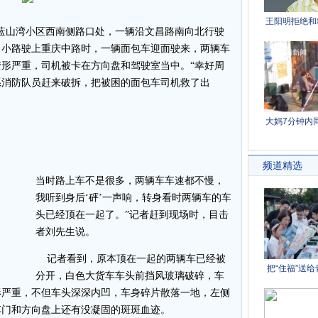
蓝山湾小区西南侧路口处，一辆沿文昌路南向北行驶
名小路驶上重庆中路时，一辆面包车迎面驶来，两辆车
形严重，司机被卡在方向盘和驾驶室当中。“幸好周
系消防队员赶来破拆，把被困的面包车司机救了出
当时路上车不是很多，两辆车车速都不慢，
我听到身后‘砰’一声响，转身看时两辆车的车
头已经顶在一起了。”记者赶到现场时，目击
者刘先生说。
记者看到，原本顶在一起的两辆车已经被
分开，白色大货车车头前挡风玻璃破碎，车
形严重，不但车头深深内凹，车身碎片散落一地，左侧
车门和方向盘上还有没凝固的斑斑血迹。