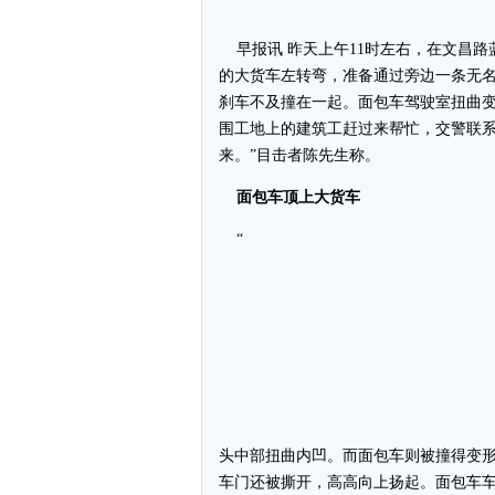
早报讯 昨天上午11时左右，在文昌路
的大货车左转弯，准备通过旁边一条无
刹车不及撞在一起。面包车驾驶室扭曲变
围工地上的建筑工赶过来帮忙，交警联
来。”目击者陈先生称。
面包车顶上大货车
“
头中部扭曲内凹。而面包车则被撞得变
车门还被撕开，高高向上扬起。面包车