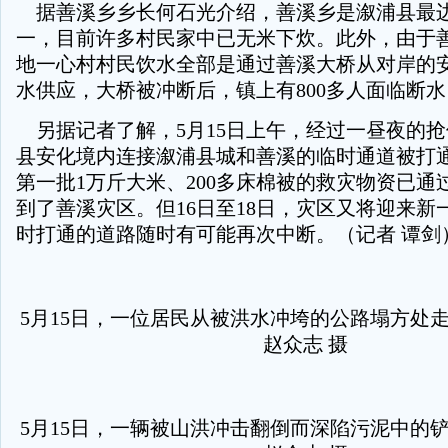
据善溪乡乡长何石光介绍，善溪乡是溆浦县最
一，目前许多村民家中已无米下炊。此外，由于
地一心村村民饮水全部是通过善溪大桥从对岸的
水供应，大桥被冲断后，镇上有800多人面临断水
另据记者了解，5月15日上午，经过一昼夜的
县安化境内连接溆浦县城和善溪的临时通道被打通
第一批1万斤大米、200多床棉被的救灾物资已通
到了善溪灾区。但16日至18日，灾区又将迎来新
时打通的道路随时有可能再次中断。（记者 谭剑
5月15日，一位居民从被洪水冲垮的公路塌方处
赵众志 摄
5月15日，一辆被山洪冲击翻倒而深陷污泥中的