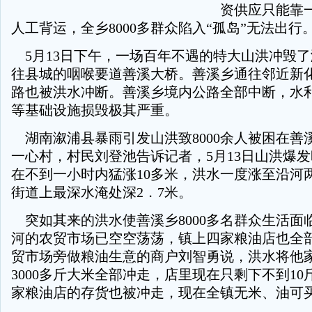
资供应只能靠
人工背运，全乡8000多群众陷入“孤岛”无法出行
5月13日下午，一场百年不遇的特大山洪冲毁
往县城的咽喉要道善溪大桥。善溪乡通往邻近新
路也被洪水冲断。善溪乡境内公路全部中断，水
等基础设施损毁极其严重。
湖南溆浦县暴雨引发山洪致8000余人被困在善
一心村，村民刘登池告诉记者，5月13日山洪爆
在不到一小时内猛涨10多米，洪水一度涨至沿河
街道上最深水淹处深2．7米。
突如其来的洪水使善溪乡8000多名群众生活面
河的农贸市场已空空荡荡，镇上四家粮油店也全
贸市场旁做粮油生意的商户刘智勇说，洪水将他
3000多斤大米全部冲走，店里现在只剩下不到1
家粮油店的存货也被冲走，现在全镇无米、油可