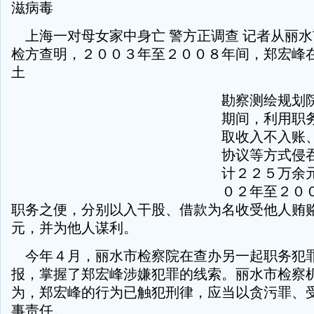
滋病毒
上海一对母女家中身亡 警方正调查 记者从丽
检方查明，２００３年至２００８年间，郑宏峰
土
勘察测绘规划
期间，利用职
取收入不入账
协议等方式侵
计２２５万余
０２年至２０
职务之便，分别以入干股、借款为名收受他人贿
元，并为他人谋利。
今年４月，丽水市检察院在查办另一起职务犯
报，掌握了郑宏峰涉嫌犯罪的线索。丽水市检察
为，郑宏峰的行为已触犯刑律，应当以贪污罪、
事责任。