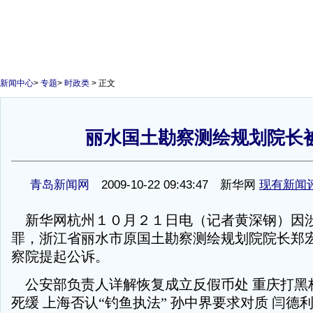
新闻中心
>
专题
>
时政类
> 正文
丽水国土勘察测绘规划院长
1
青岛新闻网
2009-10-22 09:43:47 新华网
现有新闻
新华网杭州１０月２１日电（记者黄深钢）因
罪，浙江省丽水市原国土勘察测绘规划院院长郑
察院提起公诉。
公安部负责人详解恢复成立反假币处 重庆打黑杨
死缓 上海否认“钓鱼执法” 孙中界要求对质 闫德