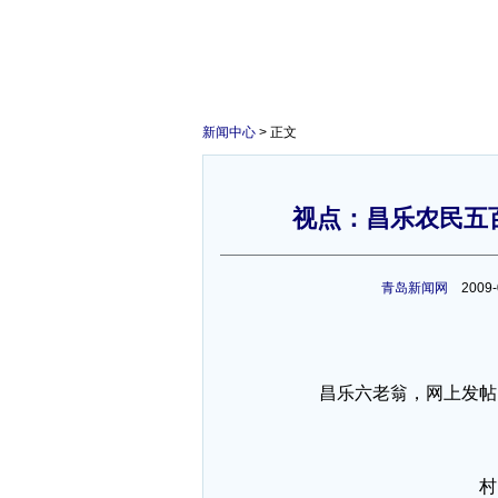
新闻中心
> 正文
视点：昌乐农民五
1
青岛新闻网
2009-
昌乐六老翁，网上发帖
村