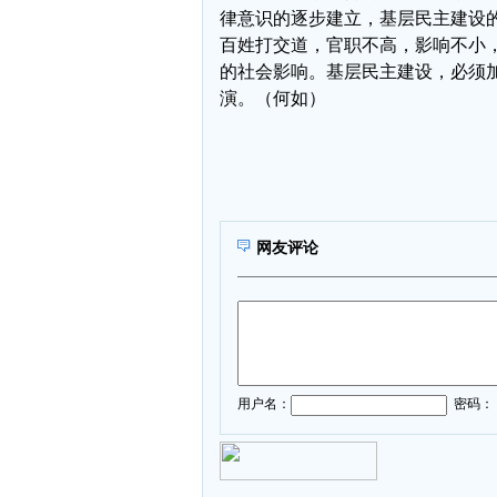
律意识的逐步建立，基层民主建设
百姓打交道，官职不高，影响不小
的社会影响。基层民主建设，必须
演。（
何如）
网友评论
1
用户名：
密码：