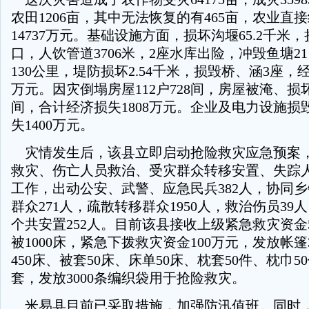
农田1206亩，其中无法恢复的有465亩，农业直
14737万元。基础设施方面，损坏沟堰65.2千米
口，人饮管道3706米，2座水库出险，冲毁鱼塘2
130公里，堤防损坏2.54千米，损毁桥、涵3座，经
万元。因灾倒塌房屋112户728间，房屋被淹、损坏80
间，合计经济损失1808万元。企业及电力设施损
失1400万元。
灾情发生后，该县立即启动抢险救灾应急预案
救灾、伤亡人员救治、受灾群众转移安置、失踪
工作，出动公安、武警、应急民兵382人，协同
群众271人，疏散转移群众1950人，救治伤员39
个共安置252人。目前该县接收上级紧急救灾资金
被1000床，紧急下拨救灾资金100万元，发放帐篷
450床、被套50床、床单50床、枕套50件、枕巾50
套，发放3000条编织袋用于抢险救灾。
米易县目前已采取措施，加强防汛值班。同时