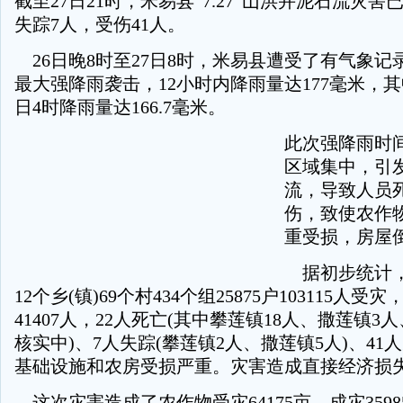
截至27日21时，米易县“7.27”山洪并泥石流灾害
失踪7人，受伤41人。
26日晚8时至27日8时，米易县遭受了有气象记录(
最大强降雨袭击，12小时内降雨量达177毫米，其中
日4时降雨量达166.7毫米。
此次强降雨时
区域集中，引
流，导致人员
伤，致使农作
重受损，房屋
据初步统计，
12个乡(镇)69个村434个组25875户103115人受灾
41407人，22人死亡(其中攀莲镇18人、撒莲镇3
核实中)、7人失踪(攀莲镇2人、撒莲镇5人)、4
基础设施和农房受损严重。灾害造成直接经济损失1
这次灾害造成了农作物受灾64175亩，成灾359