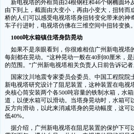
新电视塔的外框筒由24根钢柱和46个钢椭圆环
由下到上，截面由大变小，再由小变大，扭转而
桥的人们可以感受电视塔塔身扭转变化带来的神
车子行进时，电视塔仿佛在三维空间中扭转变换
1000吨水箱镇住塔身防晃动
如果不是亲眼看到，你很难相信广州新电视塔
每刻都在晃动。“这种晃动一般在40到80厘米，
的范围。”广州新电视塔相关负责人日前告诉记者
国家汶川地震专家委员会委员、中国工程院院
新电视塔研究设计了阻尼装置，这种装置在电视
央核心筒安装两个各500吨容量的铁制水箱，水
道，以便水箱可以滑动。当塔身晃动时，水箱可
反方向滑动，以此来消减塔身的晃动幅度，这可
低40%。
据介绍，广州新电视塔在阻尼装置的保护下可以