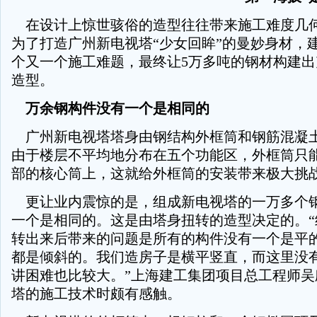
在设计上惊世骇俗的造型往往带来施工难度几
为了打造广州新电视塔“少女回眸”的曼妙身材，
个又一个施工难题，最终让5万多吨的钢材构建
造型。
万余钢构件没有一个是相同的
广州新电视塔塔身由钢结构外框筒和钢筋混凝
由于楼层不平均地分布在五个功能区，外框筒只
部的核心筒上，这就给外框筒的安装带来极大挑
更让业内震惊的是，组成新电视塔的一万多个
一个是相同的。这是由塔身扭转的造型决定的。“
转出来后带来的问题是所有的构件没有一个是平
都是倾斜的。我们造房子是横平竖直，而这里没
讲困难也比较大。”上海建工集团项目总工程师吴
塔的施工技术时颇有感触。