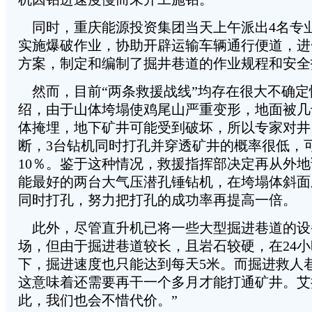
同时，重庆能源投资集团当天上午派出4名专
实施爆破作业，协助开辟运输车辆通行便道，进
方案，制定和编制了掘井巷道的作业规程和安全
然而，目前“两条救援战线”均存在很大不确定
绍，由于山体垮塌使鸡尾山严重变形，地面被几
体掩埋，地下矿井可能受到破坏，所以专家对井
断，3台钻机同时打孔并穿透矿井的概率很低，
10％。鉴于这种情况，救援指挥部决定再从外
能最好的两台大气压潜孔锤钻机，在垮塌体斜面
同时打孔，努力把打孔的成功率再提高一倍。
此外，尽管直升机已将一些大型掘进巷道的设
场，但由于掘进巷道较长，且岩石较硬，在24
下，掘进速度也只能达到每天5米。而掘进救人巷
这意味着还需要再干一个多月才能打通矿井。艾
此，我们也会不惜代价。”