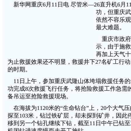
新华网重庆6月11日电 尽管米—26直升机6月1
功，但重庆武
依然不容乐观
最大难题。
重庆市政府
示，由于施救
再加上天气十
为止救援效果还不明显，救援井下27名矿工行
的时期。
11日上午，参加重庆武隆山体垮塌救援任务的
功完成8次救援飞行任务，将抢险救援工作急需
备吊运至抢险救援现场。
在海拔为1120米的“生命钻台”上，20个大气
探至103米，钻过铁矿层，却未探到矿井，因此
移到另一个钻孔继续下钻，截至11日中午已钻至
机因钻进速度慢而未开工施钻。