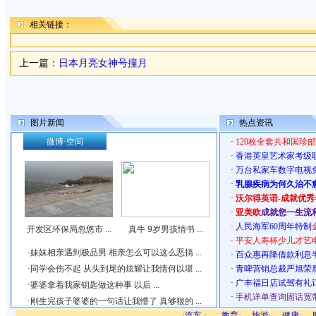
相关链接：
上一篇：
日本月亮女神号撞月
图片新闻
热点资讯
·
120枚全套共和国珍
·
香港英皇艺术家考级
·
万台私家车数字电视
·
乳腺疾病为何久治不
·
沃尔得英语-成就优
·
亚美欧
成就您一生流
·
人民海军60周年特制
·
平安人寿杯少儿才艺
·
百众惠再降借款利息
·
青啤营销总裁严旭荣
·
广丰福日店试驾有礼
·
手机详单查询固话宽
·
汽车
·
教育·
旅游·
健康·