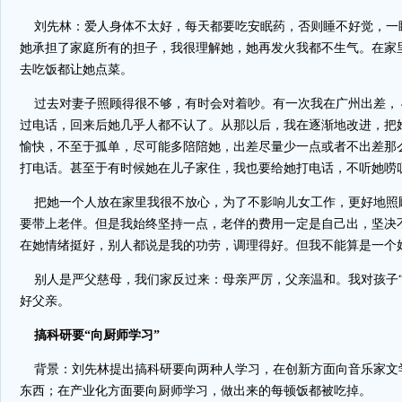
刘先林：爱人身体不太好，每天都要吃安眠药，否则睡不好觉，一
她承担了家庭所有的担子，我很理解她，她再发火我都不生气。在家
去吃饭都让她点菜。
过去对妻子照顾得很不够，有时会对着吵。有一次我在广州出差，
过电话，回来后她几乎人都不认了。从那以后，我在逐渐地改进，把
愉快，不至于孤单，尽可能多陪陪她，出差尽量少一点或者不出差那
打电话。甚至于有时候她在儿子家住，我也要给她打电话，不听她唠
把她一个人放在家里我很不放心，为了不影响儿女工作，更好地照
要带上老伴。但是我始终坚持一点，老伴的费用一定是自己出，坚决不
在她情绪挺好，别人都说是我的功劳，调理得好。但我不能算是一个
别人是严父慈母，我们家反过来：母亲严厉，父亲温和。我对孩子“
好父亲。
搞科研要“向厨师学习”
背景：刘先林提出搞科研要向两种人学习，在创新方面向音乐家文
东西；在产业化方面要向厨师学习，做出来的每顿饭都被吃掉。