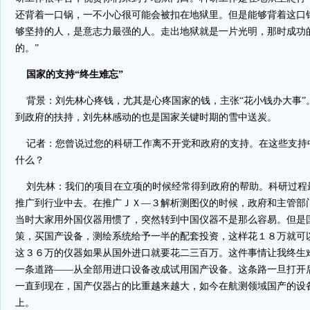
还背着一口锅，一不小心很可能会被扣在地狱里。但是能够背着这口
够坚持的人，是意志力最强的人。走出地狱就是一片光明，那时成功
的。”
国家的支持“终生难忘”
背景：刘先林心疼钱，尤其是心疼国家的钱，主张“花小钱办大事”
到政府的扶持，刘先林感动的也是国家关键时期的雪中送炭。
记者：您曾说过您的科研工作离不开党和政府的支持。在这些支持
什么？
刘先林：我们的项目在立项的时候经常得到政府的帮助。科研过程
推广到行业中去。在推广ＪＸ—３解析测图仪的时候，政府和主管部
当时大家用外国仪器用惯了，突然转到中国仪器不是那么容易。但是
策，买国产设备，测绘系统给予一半的配套投资，这样花１８万就可
这３６万的仪器如果从国外进口就要花二三百万。这件事情让我终生
一条道路——从全部用进口设备改成试用国产设备。这条路一旦打开
一直到现在，国产仪器占的比重越来越大，如今在航测领域国产的设
上。