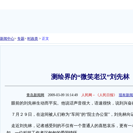
新闻中心
>
专题
>
时政类
>
正文
测绘界的“微笑老汉”刘先林
青岛新闻网
2009-03-09 16:14:49
人民网－《人民日报》
现有新闻
眼前的刘先林生动而平实。他说话声音很大，语速很快，说到兴奋
７月２９日，在这间被人们称为“车间”的“院士办公室”，刘先林向
走近刘先林，记者感受到的不仅有一个普通人的喜怒哀乐，更有一
知，一位科技工作者沉甸甸的爱国情怀。