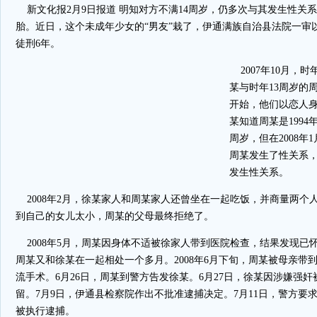
新文化报2月9日报道 明知对方不满14周岁，仍多次与其发生性关
胎。近日，这个未成年少女的“男友”栽了，伊通满族自治县法院一审
徒刑6年。
2007年10月，时
某与时年13周岁的周
开始，他们以恋人
某知道周某是1994
周岁，但在2008年
周某发生了性关系
发生性关系。
2008年2月，徐某家人和周某家人还曾坐在一起吃饭，并商量两个
到自己的女儿太小，周某的父母最终拒绝了。
2008年5月，周某因身体不适被徐家人带到医院检查，结果发现已
周某又和徐某在一起相处一个多月。2008年6月下旬，周某被母亲带
流手术。6月26日，周某到警方告发徐某。6月27日，徐某因涉嫌强
留。7月9日，伊通县检察院作出不批准逮捕决定。7月11日，警方要求
被执行逮捕。