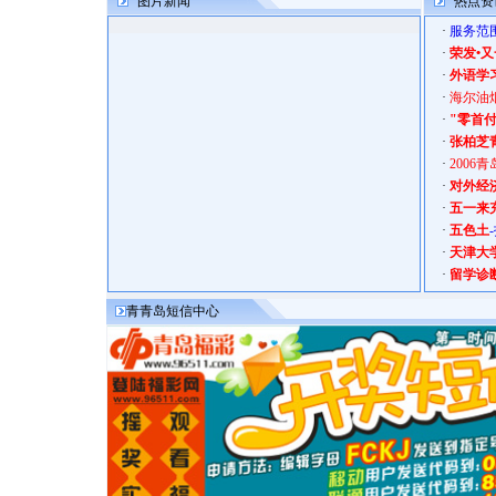
图片新闻
热点资
·
服务范
·
荣发•
·
外语学
·
海尔油
·
"零首付
·
张柏芝
·
200
·
对外经
·
五一来
·
五色土
·
天津大
·
留学诊
青青岛短信中心