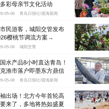
多彩母亲节文化活动
志愿者热情地向远道而来的歌迷发放青岛
旅手册、精美旅游地图和特色纪念品，细
026-05-08 青岛日报社/观海新闻
讲解青岛“票根经济商家联盟”专属优惠
市民游客，城阳交管发布
一份份来自青岛的特别礼物让歌迷直呼“
026樱桃节调流方案→
心”。
26-05-08 城阳交警
早在演唱会前，市文化和旅游局公布
国水产品8小时直达青岛！
批100家演唱会宠粉酒店。其中既包括
克渔市落户即墨东方鼎信
同等级的星级酒店，也有连锁、生活方式
026-05-08 青岛日报社/观海新闻
多种类型酒店，为观演歌迷提供个性化选
择。同时，各酒店结合自身服务特色，推
袖出场！北方今年首轮高
要来了，多地将热如盛夏
面向演唱会观众的优惠和活动。除房价、