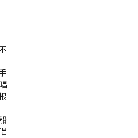
不
手
唱
根
，
船
唱