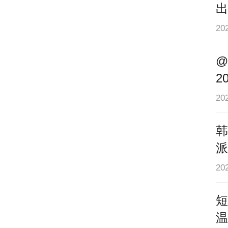
出
2
地
@
2
贴
20
韩
首
派
2
短
温