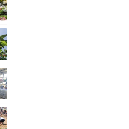
文
致
，
太
了
不
等
出
餐