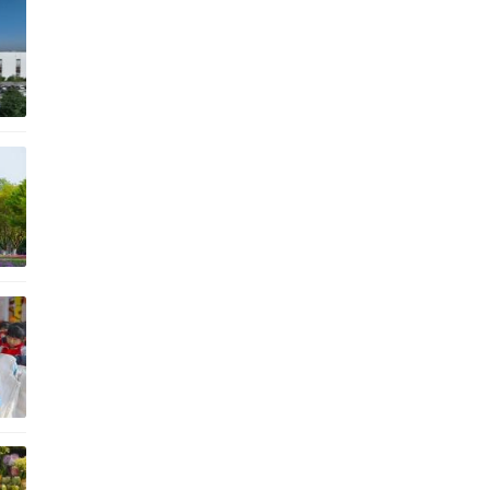
健
迷
手
之
序
来
青
，
旅