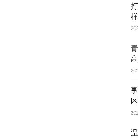
打
样
逐
送
2
青
高
2
谦
事
区
2
温