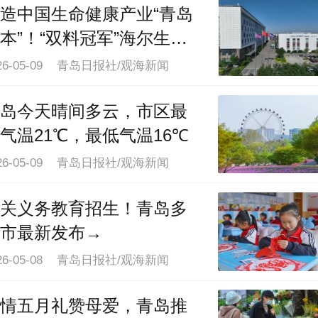
5月8日，市文化和旅游局在青岛市民
造中国生命健康产业“青岛
身中心体育场外设置专属服务点位，为歌
本”！“双料冠军”海尔生物
浪全球
上“票根经济商家联盟”专属优惠和文旅
026-05-09 青岛日报社/观海新闻
册、旅游地图、特色纪念品等礼物。
岛今天晴间多云，市区最
气温21℃，最低气温16℃
5月8日至10日、5月15日至17日，薛
026-05-09 青岛日报社/观海新闻
“万兽之王”巡回演唱会将在青岛连开6
场。8日的第一场演唱会开始前，温暖的
关义务教育招生！青岛多
曲已在市民健身中心奏响。为了让远道而
市最新发布→
的歌迷在奔赴音乐盛宴的同时全方位感受
026-05-08 青岛日报社/观海新闻
岛的山海魅力与城市温度，演唱会场馆外
市文化和旅游局设置了专属服务点位。文
情五月礼赞母爱，青岛推