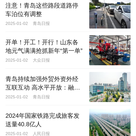
注意！青岛这些路段道路停
车泊位有调整
2025-01-02 青岛日报
在随后召开的庆典活动中，商会第二
开单！开工！开行！山东各
届理事会会长张卫华向第一届理事会会长
地元气满满抢抓新年“第一单”
王修伟颁发聘书，聘请其为中韩街道商会
2025-01-02 大众日报
名誉会长；区政协副主席、工商联主席王
兴武为新当选商会会长单位代表张卫华授
青岛持续加强外贸外资外经
牌，其他与会相关领导为新一届当选的商
互联互动 高水平开放：融入
会副会长、理事、监事单位代表授牌。
双循环 积蓄新动能
2025-01-02 青岛日报
2024年国家铁路完成旅客发
送量40.8亿人
2025-01-02 人民日报