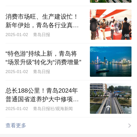
消费市场旺、生产建设忙！
新年伊始，青岛各行业真抓
实干促发展
2025-01-02 青岛日报
“特色游”持续上新，青岛将
“场景升级”转化为“消费增量”
新当选商会会长、青岛凤鸣北都数字
2025-01-02 青岛日报
经济产业园有限公司董事长张卫华作表态
发言。他表示，将本着“充分发挥桥梁纽带
总长188公里！青岛2024年
作用，更好地为企业和企业家服务”的宗
普通国省道养护大中修项目
旨，用好自身媒体资源、讲好商会品牌故
全部完工
2025-01-02 青岛日报社/观海新闻
事、做好资源联动实践，为大家创造资源
共享、政企互动、共赢发展的平台，不断
查看更多
增强商会的凝聚力、号召力和影响力。