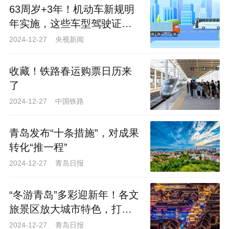
63周岁+3年！机动车新规明
作为全省县域经济发展的第一梯队，
年实施，这些车型驾驶证申
胶州市未来在全市乃至全省的发展格局中
请、准驾年龄延长
2024-12-27 央视新闻
将进一步彰显其分量。
收藏！铁路春运购票日历来
胶州市陆地面积1324平方千米，常住
了
人口104万人。根据批复文件，青岛着力将
2024-12-27 中国铁路
胶州市建成北方重要的国际交往门户、山
东半岛先进制造业基地、青岛市副中心。
青岛发布“十条措施”，对成果
转化“推一程”
“北方重要的国际交往门户”定位与青岛
2024-12-27 青岛日报
市打造“北方对外开放门户”目标一脉相承。
“冬游青岛”多彩迎新年！各文
这一定位的提出，主要基于胶州市作
旅景区放大城市特色，打造
为上合示范区核心区及青岛胶东临空经济
跨年体验新场景
2024-12-27 青岛日报