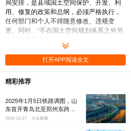
局安排，是县域国土空间保护、开发、利
用、修复的政策和总纲，必须严格执行，
任何部门和个人不得随意修改、违规变
更。同时，“不在国土空间规划体系之外另
设其他空间规划。”
可见，这份规划将是三地面向2035年
打开APP阅读全文
可持续发展的空间蓝图，是其各类开发保
护建设活动的基本依据，对于指导胶州、
精彩推荐
平度、莱西未来十年发展具有重要意义。
2025年1月5日铁路调图，山
01
东首开青岛北至郑州东跨省
环线列车
2024-12-27 大众新闻
胶州：青岛市副中心