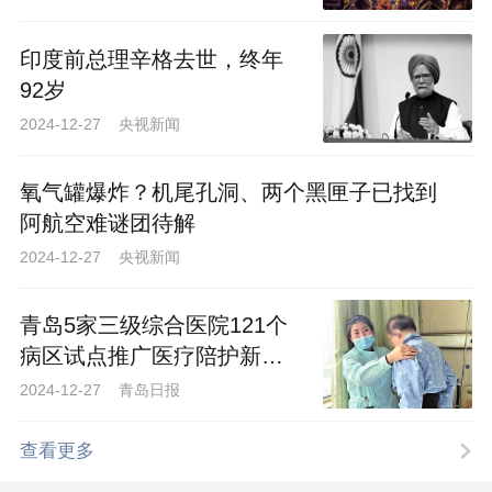
示范区所在地这一得天独厚的区位优势。
印度前总理辛格去世，终年
上合示范区自启动建设以来，在打造
92岁
“一带一路”国际合作新平台上承担起越来越
2024-12-27 央视新闻
多的发展使命。今年，山东省、青岛市先
后出台专项政策，推动多领域资源要素向
氧气罐爆炸？机尾孔洞、两个黑匣子已找到
上合示范区集聚。
阿航空难谜团待解
2024-12-27 央视新闻
1－10月，上合示范区外贸进出口同比
增长20％。前三季度新引进50亿元以上制
青岛5家三级综合医院121个
造业项目4个。同时，今年青岛市成为中国
病区试点推广医疗陪护新模
首个上合组织旅游和文化之都。
式
2024-12-27 青岛日报
值得关注的是，上合示范区正在积极
查看更多
推进综合改革，争取国家和省上支持，初