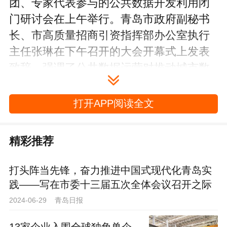
团、专家代表参与的公共数据开发利用闭
门研讨会在上午举行。青岛市政府副秘书
长、市高质量招商引资指挥部办公室执行
主任张琳在下午召开的大会开幕式上发表
致辞，强调了公共数据运营对推动城市数
字化转型和高质量发展的重要性。山东省
大数据局党组成员、副局长禹金涛在致辞
打开APP阅读全文
中指出，深化公共数据资源的应用和创
新，是释放数据要素价值的关键途径。
精彩推荐
大会亮点纷呈，诸多重量级嘉宾带来
打头阵当先锋，奋力推进中国式现代化青岛实
了精彩演讲。加拿大工程院及加拿大皇家
践——写在市委十三届五次全体会议召开之际
学院院士杨强分享了题为“可信联邦学习与
2024-06-29 青岛日报
联邦大模型”的演讲；中国电子信息产业发