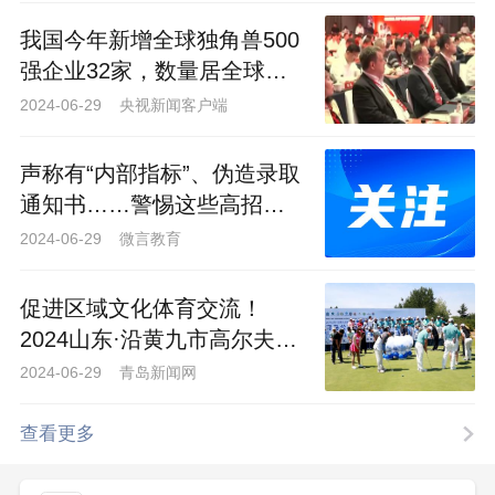
我国今年新增全球独角兽500
强企业32家，数量居全球首
位
2024-06-29 央视新闻客户端
声称有“内部指标”、伪造录取
通知书……警惕这些高招骗
局
2024-06-29 微言教育
促进区域文化体育交流！
2024山东·沿黄九市高尔夫球
青岛公开赛开幕
2024-06-29 青岛新闻网
大会正式启动了2024年“数据要素×”大
查看更多
赛山东分赛青岛选拔赛，并发布了《全国