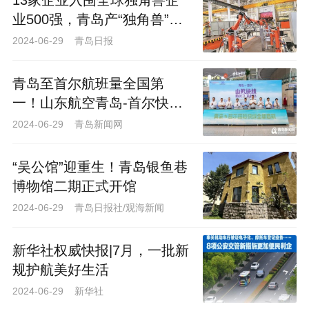
展研究院软件与集成电路评测中心副主任
13家企业入围全球独角兽企
业500强，青岛产“独角兽”的
吴志刚围绕“公共数据资源高质量供给和高
养成“密码”
2024-06-29 青岛日报
效利用路径”提出了独到见解；青岛市大数
据发展管理局副局长王朝静介绍了公共数
青岛至首尔航班量全国第
据运营在撬动数据要素市场发展方面的实
一！山东航空青岛-首尔快线
践经验。
正式启航
2024-06-29 青岛新闻网
“吴公馆”迎重生！青岛银鱼巷
博物馆二期正式开馆
2024-06-29 青岛日报社/观海新闻
新华社权威快报|7月，一批新
规护航美好生活
2024-06-29 新华社