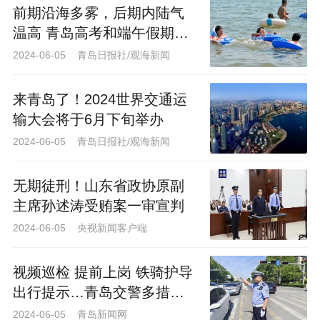
来因为沟通细节双方又产生了争执，此事
前期沿海多雾，后期内陆气
就不了了之。等5月底王女士再找到青岛新
温高 青岛高考和端午假期天
力线健身房（崂山店）时，发现该店已经
气早知道
2024-06-05 青岛日报社/观海新闻
闭馆。
来青岛了！2024世界交通运
输大会将于6月下旬举办
2024-06-05 青岛日报社/观海新闻
无期徒刑！山东省政协原副
主席孙述涛受贿案一审宣判
2024-06-05 央视新闻客户端
视频巡检 提前上岗 铁骑护导
出行提示…青岛交警多措并
举全力以赴为考生保驾护航
2024-06-05 青岛新闻网