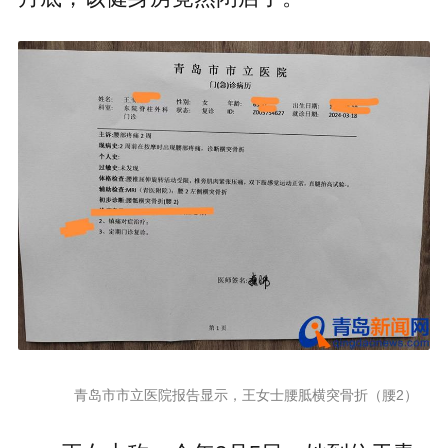
青岛市市立医院报告显示，王女士腰胝横突骨折（腰2）