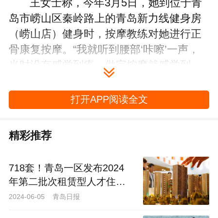
王女士称，今年3月5日，她到位于青
岛市崂山区秦岭路上的青岛新力线健身房
（崂山店）健身时，按摩教练对她进行正
骨康复按摩。“我就听到腰部‘咔嚓’一声，
当时没有感觉到疼，做完按摩就感觉到
了，按摩教练说没有事，我也就没当一回
事。” 3月8日，王女士又在该店做了一次正
打开APP阅读全文
骨康复按摩，次日感觉到疼痛难忍，就到
医院拍片检查，结果显示她腰胝横突骨
精彩推荐
折。王女士后来在医院住院近半个月，光
医药费就花了近7000元，这还不算护理费
718套！青岛一区发布2024
等等。这期间，她和老伴找健身房和按摩
年第二批次租赁型人才住房
教练交涉，一开始按摩教练还积极沟通，
项目配租公告
2024-06-05 青岛日报
商量重新到医院拍片及后续处理的事，后