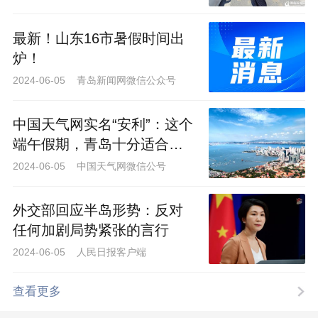
最新！山东16市暑假时间出
王女士与按摩教练进行了多次沟通
炉！
2024-06-05 青岛新闻网微信公众号
5月31日，记者分别拨打了青岛新力线
健身房（崂山店）及其负责人的电话，均
中国天气网实名“安利”：这个
无人接听。随后，记者又联系到青岛新力
端午假期，青岛十分适合赏
线健身房（浮山后店），该店工作人员
景游玩！
2024-06-05 中国天气网微信公号
称，他们对此事不清楚，具体还要咨询青
岛新力线健身房（崂山店）。
外交部回应半岛形势：反对
任何加剧局势紧张的言行
2024-06-05 人民日报客户端
查看更多