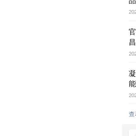
品
20
官
昌
20
凝
能
2
查