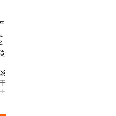
产
想
斗
党
谈
干
大
。