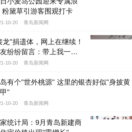
日小麦岛公园迎来专属浪
 粉黛草引游客围观打卡
21-10-20 青岛新闻网
接龙"捐遗体，网上在继续！
友纷纷留言：带上我一
！
21-10-20 青岛新闻网
岛有个"世外桃源" 这里的银杏好似"身披黄
甲"
21-10-20 青岛新闻网
家统计局：9月青岛新建商