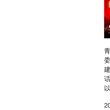
青
建
2