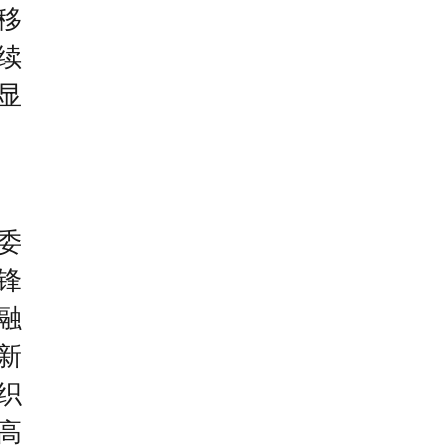
移
续
显
委
锋
融
新
织
高