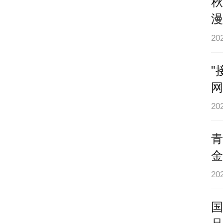
秋
漫
20
"
网
起
20
青
金
20
国