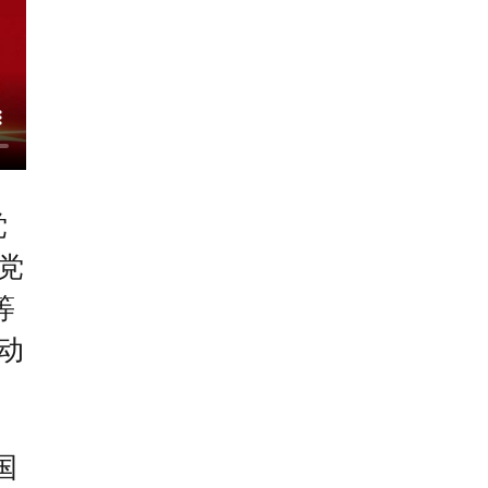
党
党
等
动
国