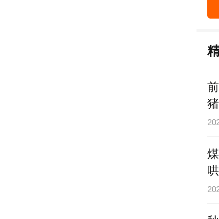
前
猪
20
煤
哄
20